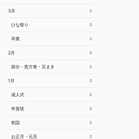
3月
ひな祭り
卒業
2月
節分・恵方巻・豆まき
1月
成人式
年賀状
初詣
お正月・元旦