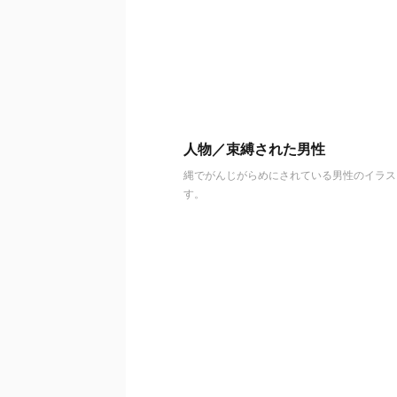
人物／束縛された男性
縄でがんじがらめにされている男性のイラス
す。