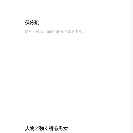
保冷剤
冷たく保つ、保冷剤のイラストです。
人物／強く祈る男女