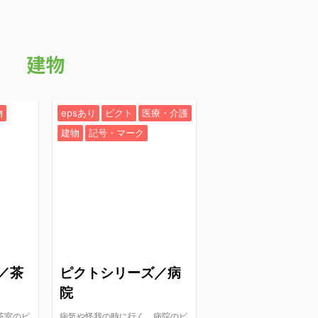
建物
物
epsあり
ピクト
医療・介護
建物
記号・マーク
／茶
ピクトシリーズ／病
院
茶室のピ
病気や怪我の時に行く、病院のピ