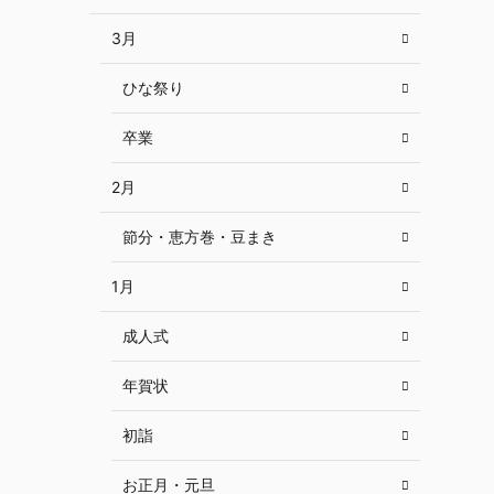
3月
ひな祭り
卒業
2月
節分・恵方巻・豆まき
1月
成人式
年賀状
初詣
お正月・元旦