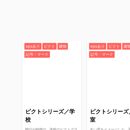
epsあり
ピクト
建物
epsあり
ピクト
建
記号・マーク
記号・マーク
ピクトシリーズ／学
ピクトシリーズ
校
室
時計が特徴の、学校のピクトグラ
丸い窓をイメージした、