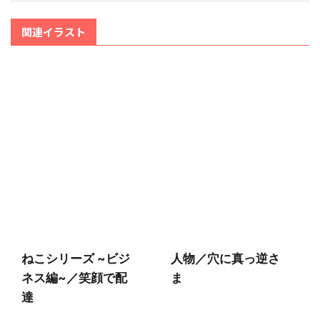
関連イラスト
ねこシリーズ ~ビジ
人物／穴に真っ逆さ
ネス編~／笑顔で配
ま
達