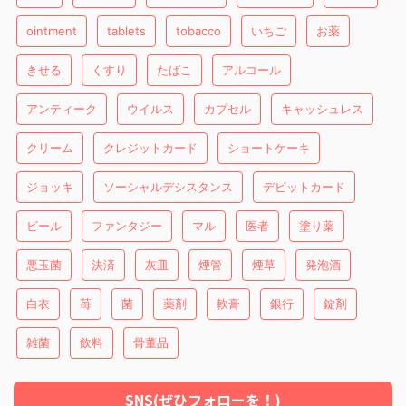
ointment
tablets
tobacco
いちご
お薬
きせる
くすり
たばこ
アルコール
アンティーク
ウイルス
カプセル
キャッシュレス
クリーム
クレジットカード
ショートケーキ
ジョッキ
ソーシャルデシスタンス
デビットカード
ビール
ファンタジー
マル
医者
塗り薬
悪玉菌
決済
灰皿
煙管
煙草
発泡酒
白衣
苺
菌
薬剤
軟膏
銀行
錠剤
雑菌
飲料
骨董品
SNS(ぜひフォローを！)