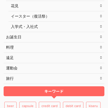
花見
イースター（復活祭）
入学式・入社式
お誕生日
料理
遠足
運動会
旅行
キーワード
beer
capsule
credit card
debit card
kiseru