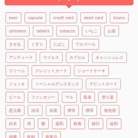
beer
capsule
credit card
debit card
kiseru
ointment
tablets
tobacco
いちご
お薬
きせる
くすり
たばこ
アルコール
アンティーク
ウイルス
カプセル
キャッシュレス
クリーム
クレジットカード
ショートケーキ
ジョッキ
ソーシャルデシスタンス
デビットカード
ビール
ファンタジー
マル
医者
塗り薬
悪玉菌
決済
灰皿
煙管
煙草
発泡酒
白衣
苺
菌
薬剤
軟膏
銀行
錠剤
雑菌
飲料
骨董品