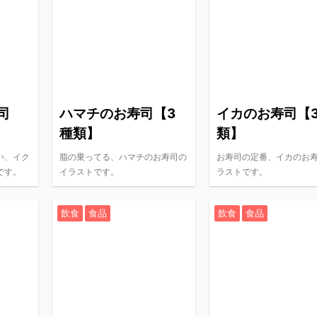
司
ハマチのお寿司【3
イカのお寿司【
種類】
類】
い、イク
脂の乗ってる、ハマチのお寿司の
お寿司の定番、イカのお
です。
イラストです。
ラストです。
飲食
食品
飲食
食品