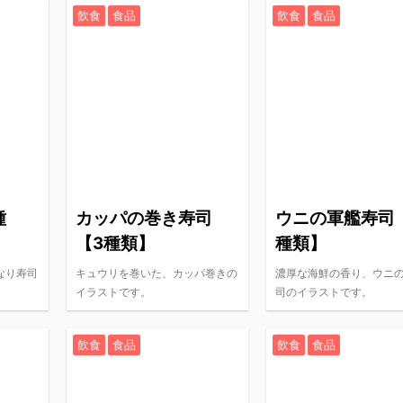
飲食
食品
飲食
食品
種
カッパの巻き寿司
ウニの軍艦寿司
【3種類】
種類】
なり寿司
キュウリを巻いた、カッパ巻きの
濃厚な海鮮の香り、ウニ
イラストです。
司のイラストです。
飲食
食品
飲食
食品