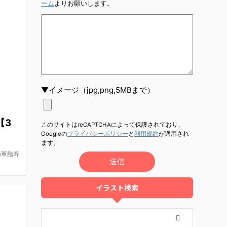
ーム
よりお願いします。
▼イメージ（jpg,png,5MBまで）
【3
このサイトはreCAPTCHAによって保護されており、
Googleの
プライバシーポリシー
と
利用規約
が適用され
ます。
の軍艦寿
イラスト検索