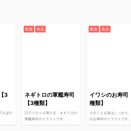
飲食
食品
飲食
食品
【3
ネギトロの軍艦寿司
イワシのお寿司
【3種類】
種類】
〆さばの
口でトロトロ溶ける、ネギトロの
小さくとも味はしっかり
軍艦寿司のイラストです。
のお寿司のイラストです