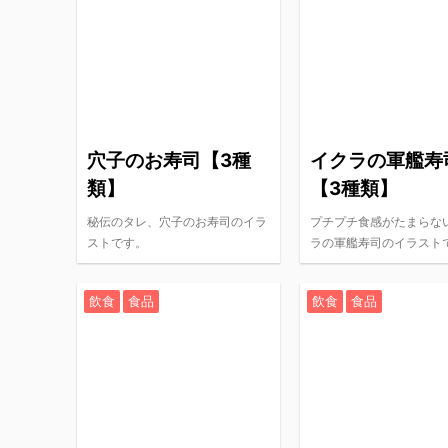
穴子のお寿司【3種
イクラの軍艦寿
類】
【3種類】
秘伝のタレ、穴子のお寿司のイラ
プチプチ食感がたまらな
ストです。
ラの軍艦寿司のイラスト
飲食
食品
飲食
食品