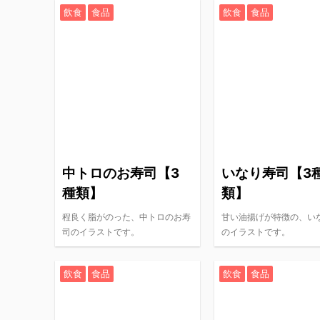
飲食
食品
飲食
食品
中トロのお寿司【3
いなり寿司【3
種類】
類】
程良く脂がのった、中トロのお寿
甘い油揚げが特徴の、い
司のイラストです。
のイラストです。
飲食
食品
飲食
食品