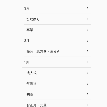
3月
ひな祭り
卒業
2月
節分・恵方巻・豆まき
1月
成人式
年賀状
初詣
お正月・元旦