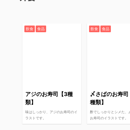
飲食
食品
飲食
食品
アジのお寿司【3種
〆さばのお寿司
類】
種類】
味はしっかり、アジのお寿司のイ
酢でしっかりとシメた、
ラストです。
お寿司のイラストです。