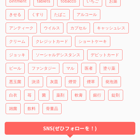
ointment
tablets
tobacco
いちご
お薬
きせる
くすり
たばこ
アルコール
アンティーク
ウイルス
カプセル
キャッシュレス
クリーム
クレジットカード
ショートケーキ
ジョッキ
ソーシャルデシスタンス
デビットカード
ビール
ファンタジー
マル
医者
塗り薬
悪玉菌
決済
灰皿
煙管
煙草
発泡酒
白衣
苺
菌
薬剤
軟膏
銀行
錠剤
雑菌
飲料
骨董品
SNS(ぜひフォローを！)