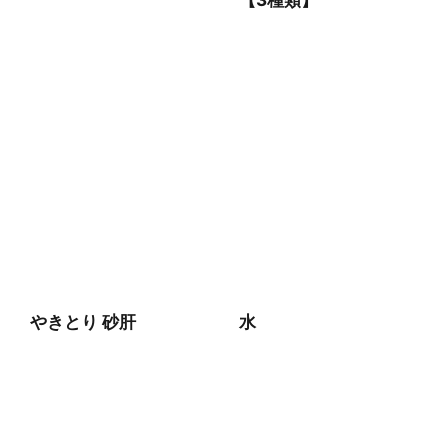
【3種類】
やきとり 砂肝
水