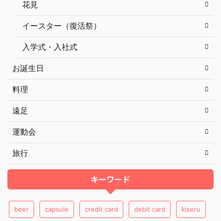
花見
イースター（復活祭）
入学式・入社式
お誕生日
料理
遠足
運動会
旅行
キーワード
beer
capsule
credit card
debit card
kiseru