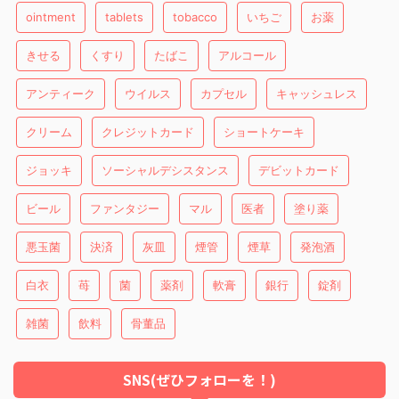
ointment
tablets
tobacco
いちご
お薬
きせる
くすり
たばこ
アルコール
アンティーク
ウイルス
カプセル
キャッシュレス
クリーム
クレジットカード
ショートケーキ
ジョッキ
ソーシャルデシスタンス
デビットカード
ビール
ファンタジー
マル
医者
塗り薬
悪玉菌
決済
灰皿
煙管
煙草
発泡酒
白衣
苺
菌
薬剤
軟膏
銀行
錠剤
雑菌
飲料
骨董品
SNS(ぜひフォローを！)