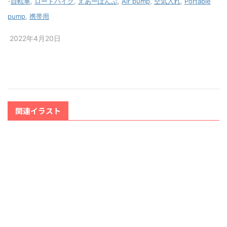
-
自転車
,
ロードバイク
,
えあーぽんぷ
,
Air pump
,
空気入れ
,
Portable
pump
,
携帯用
2022年4月20日
関連イラスト