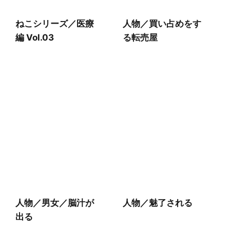
ねこシリーズ／医療
人物／買い占めをす
編 Vol.03
る転売屋
人物／男女／脳汁が
人物／魅了される
出る