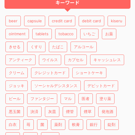
キーワード
beer
capsule
credit card
debit card
kiseru
ointment
tablets
tobacco
いちご
お薬
きせる
くすり
たばこ
アルコール
アンティーク
ウイルス
カプセル
キャッシュレス
クリーム
クレジットカード
ショートケーキ
ジョッキ
ソーシャルデシスタンス
デビットカード
ビール
ファンタジー
マル
医者
塗り薬
悪玉菌
決済
灰皿
煙管
煙草
発泡酒
白衣
苺
菌
薬剤
軟膏
銀行
錠剤