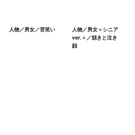
人物／男女／苦笑い
人物／男女＜シニア
ver.＞／頷きと泣き
顔