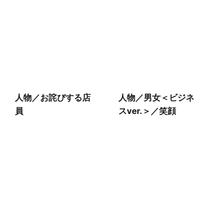
人物／お詫びする店
人物／男女＜ビジネ
員
スver.＞／笑顔