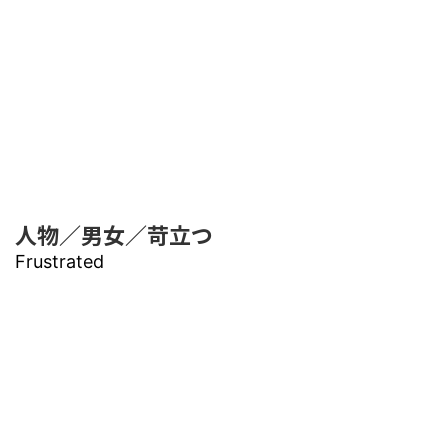
人物／男女／苛立つ
Frustrated