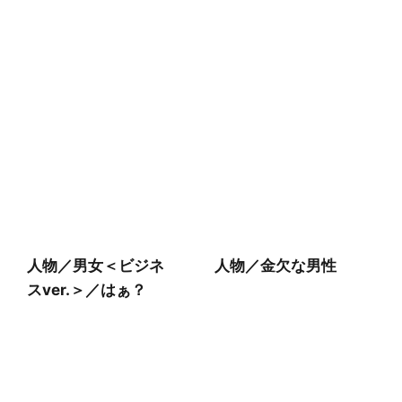
人物／男女＜ビジネ
人物／金欠な男性
スver.＞／はぁ？