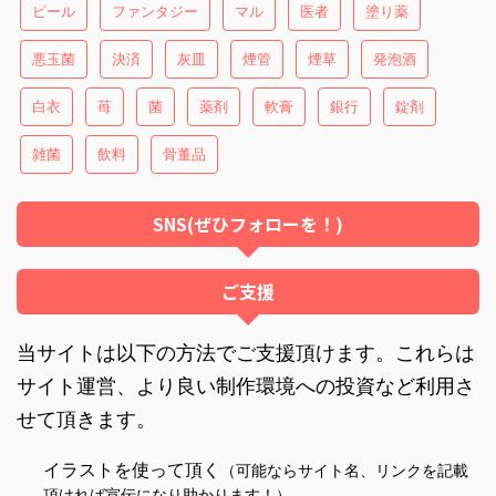
ビール
ファンタジー
マル
医者
塗り薬
悪玉菌
決済
灰皿
煙管
煙草
発泡酒
白衣
苺
菌
薬剤
軟膏
銀行
錠剤
雑菌
飲料
骨董品
SNS(ぜひフォローを！)
ご支援
当サイトは以下の方法でご支援頂けます。これらは
サイト運営、より良い制作環境への投資など利用さ
せて頂きます。
イラストを使って頂く
（可能ならサイト名、リンクを記載
頂ければ宣伝になり助かります！）