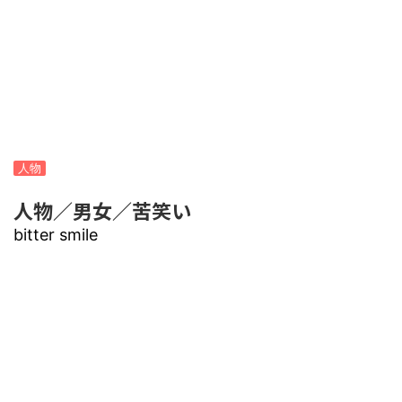
人物
人物／男女／苦笑い
bitter smile