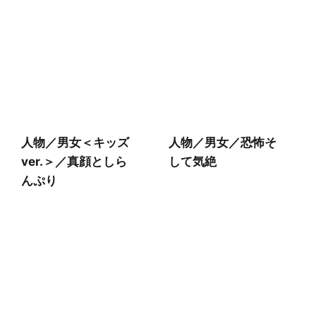
人物／男女＜キッズ
人物／男女／恐怖そ
ver.＞／真顔としら
して気絶
んぷり