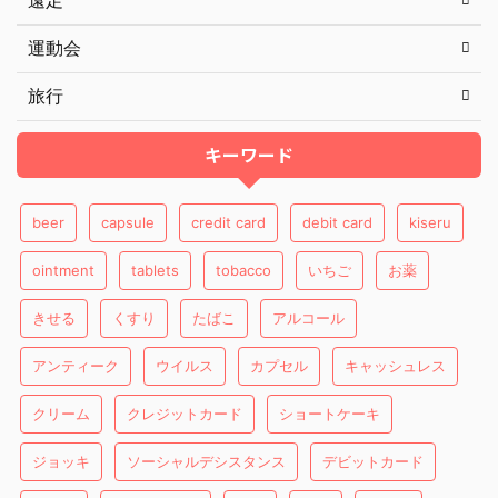
遠足
運動会
旅行
キーワード
beer
capsule
credit card
debit card
kiseru
ointment
tablets
tobacco
いちご
お薬
きせる
くすり
たばこ
アルコール
アンティーク
ウイルス
カプセル
キャッシュレス
クリーム
クレジットカード
ショートケーキ
ジョッキ
ソーシャルデシスタンス
デビットカード