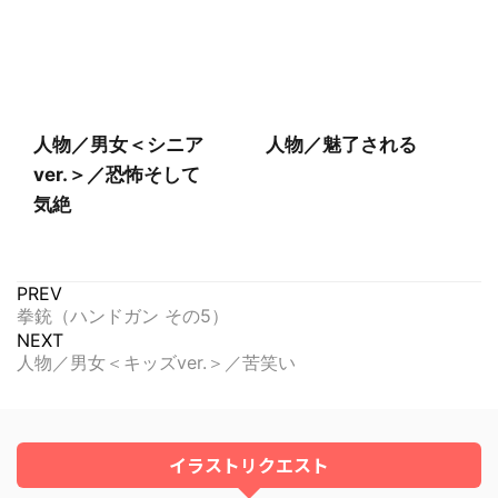
人物／男女＜シニア
人物／魅了される
ver.＞／恐怖そして
気絶
PREV
拳銃（ハンドガン その5）
NEXT
人物／男女＜キッズver.＞／苦笑い
イラストリクエスト