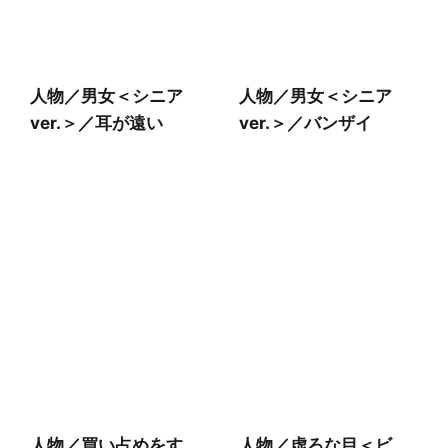
人物／男女＜シニア
人物／男女＜シニア
ver.＞／耳が遠い
ver.＞／バンザイ
人物／買い占めをす
人物／虚ろな目＜ビ