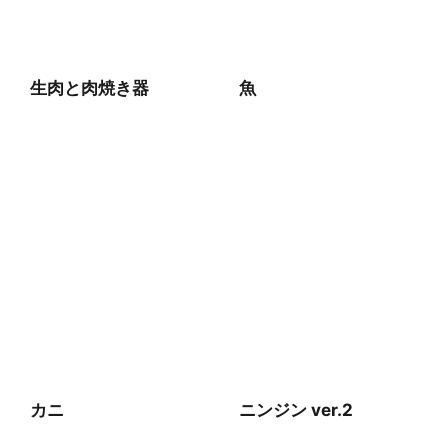
生肉と肉焼き器
魚
カニ
ニンジン ver.2