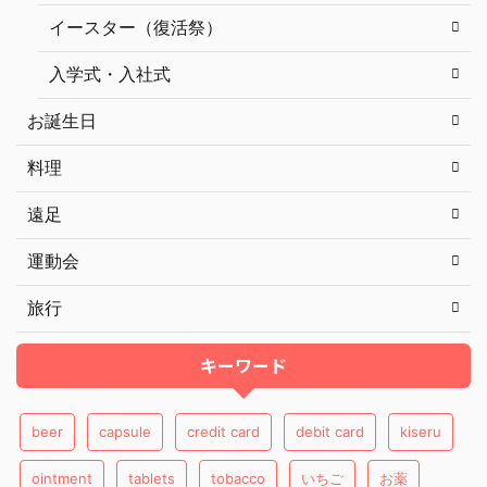
イースター（復活祭）
入学式・入社式
お誕生日
料理
遠足
運動会
旅行
キーワード
beer
capsule
credit card
debit card
kiseru
ointment
tablets
tobacco
いちご
お薬