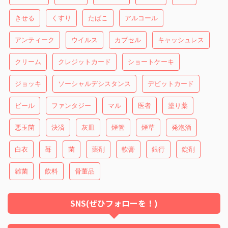
きせる
くすり
たばこ
アルコール
アンティーク
ウイルス
カプセル
キャッシュレス
クリーム
クレジットカード
ショートケーキ
ジョッキ
ソーシャルデシスタンス
デビットカード
ビール
ファンタジー
マル
医者
塗り薬
悪玉菌
決済
灰皿
煙管
煙草
発泡酒
白衣
苺
菌
薬剤
軟膏
銀行
錠剤
雑菌
飲料
骨董品
SNS(ぜひフォローを！)