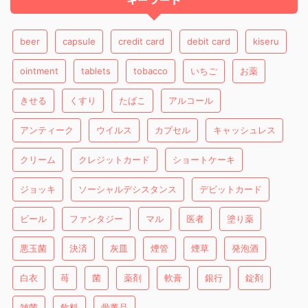
beer
capsule
credit card
debit card
kiseru
ointment
tablets
tobacco
いちご
お薬
きせる
くすり
たばこ
アルコール
アンティーク
ウイルス
カプセル
キャッシュレス
クリーム
クレジットカード
ショートケーキ
ジョッキ
ソーシャルデシスタンス
デビットカード
ビール
ファンタジー
マル
医者
塗り薬
悪玉菌
決済
灰皿
煙管
煙草
発泡酒
白衣
苺
菌
薬剤
軟膏
銀行
錠剤
雑菌
飲料
骨董品