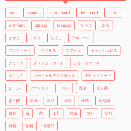
beer
capsule
credit card
debit card
kiseru
ointment
tablets
tobacco
いちご
お薬
きせる
くすり
たばこ
アルコール
アンティーク
ウイルス
カプセル
キャッシュレス
クリーム
クレジットカード
ショートケーキ
ジョッキ
ソーシャルデシスタンス
デビットカード
ビール
ファンタジー
マル
医者
塗り薬
悪玉菌
決済
灰皿
煙管
煙草
発泡酒
白衣
苺
菌
薬剤
軟膏
銀行
錠剤
雑菌
飲料
骨董品