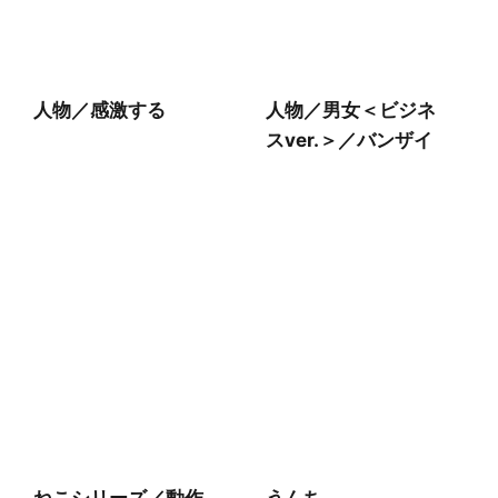
人物／感激する
人物／男女＜ビジネ
スver.＞／バンザイ