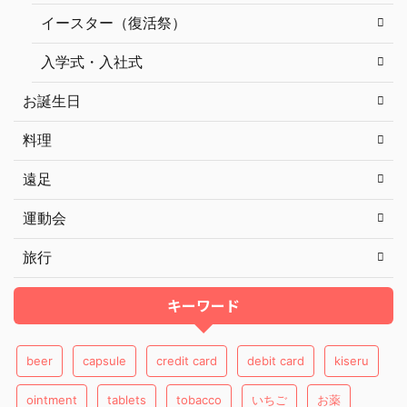
イースター（復活祭）
入学式・入社式
お誕生日
料理
遠足
運動会
旅行
キーワード
beer
capsule
credit card
debit card
kiseru
ointment
tablets
tobacco
いちご
お薬