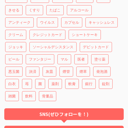
きせる
くすり
たばこ
アルコール
アンティーク
ウイルス
カプセル
キャッシュレス
クリーム
クレジットカード
ショートケーキ
ジョッキ
ソーシャルデシスタンス
デビットカード
ビール
ファンタジー
マル
医者
塗り薬
悪玉菌
決済
灰皿
煙管
煙草
発泡酒
白衣
苺
菌
薬剤
軟膏
銀行
錠剤
雑菌
飲料
骨董品
SNS(ぜひフォローを！)