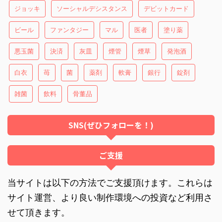
ジョッキ
ソーシャルデシスタンス
デビットカード
ビール
ファンタジー
マル
医者
塗り薬
悪玉菌
決済
灰皿
煙管
煙草
発泡酒
白衣
苺
菌
薬剤
軟膏
銀行
錠剤
雑菌
飲料
骨董品
SNS(ぜひフォローを！)
ご支援
当サイトは以下の方法でご支援頂けます。これらは
サイト運営、より良い制作環境への投資など利用さ
せて頂きます。