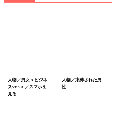
人物／男女＜ビジネ
人物／束縛された男
スver.＞／スマホを
性
見る