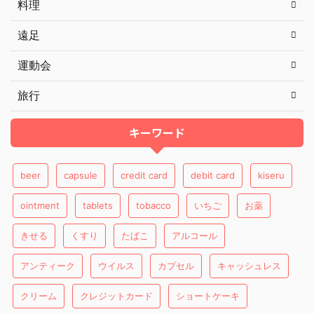
料理
遠足
運動会
旅行
キーワード
beer
capsule
credit card
debit card
kiseru
ointment
tablets
tobacco
いちご
お薬
きせる
くすり
たばこ
アルコール
アンティーク
ウイルス
カプセル
キャッシュレス
クリーム
クレジットカード
ショートケーキ