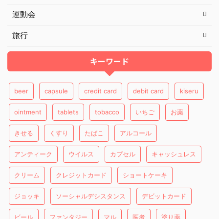
運動会
旅行
キーワード
beer
capsule
credit card
debit card
kiseru
ointment
tablets
tobacco
いちご
お薬
きせる
くすり
たばこ
アルコール
アンティーク
ウイルス
カプセル
キャッシュレス
クリーム
クレジットカード
ショートケーキ
ジョッキ
ソーシャルデシスタンス
デビットカード
ビール
ファンタジー
マル
医者
塗り薬