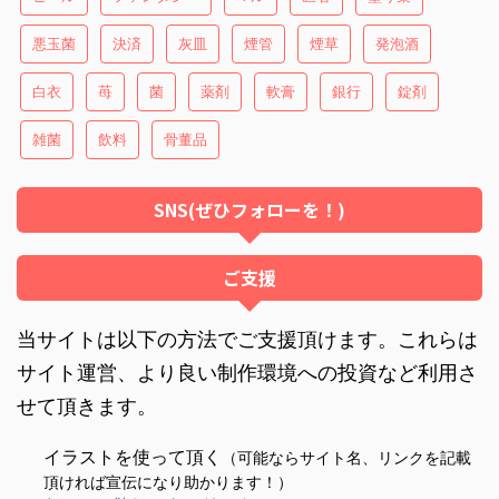
悪玉菌
決済
灰皿
煙管
煙草
発泡酒
白衣
苺
菌
薬剤
軟膏
銀行
錠剤
雑菌
飲料
骨董品
SNS(ぜひフォローを！)
ご支援
当サイトは以下の方法でご支援頂けます。これらは
サイト運営、より良い制作環境への投資など利用さ
せて頂きます。
イラストを使って頂く
（可能ならサイト名、リンクを記載
頂ければ宣伝になり助かります！）