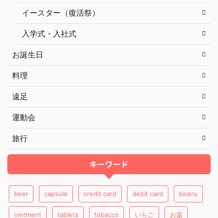
イースター（復活祭）
入学式・入社式
お誕生日
料理
遠足
運動会
旅行
キーワード
beer
capsule
credit card
debit card
kiseru
ointment
tablets
tobacco
いちご
お薬