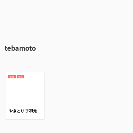
tebamoto
飲食
食品
やきとり 手羽元