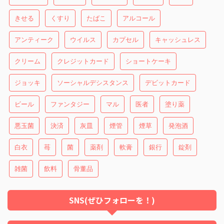
きせる
くすり
たばこ
アルコール
アンティーク
ウイルス
カプセル
キャッシュレス
クリーム
クレジットカード
ショートケーキ
ジョッキ
ソーシャルデシスタンス
デビットカード
ビール
ファンタジー
マル
医者
塗り薬
悪玉菌
決済
灰皿
煙管
煙草
発泡酒
白衣
苺
菌
薬剤
軟膏
銀行
錠剤
雑菌
飲料
骨董品
SNS(ぜひフォローを！)