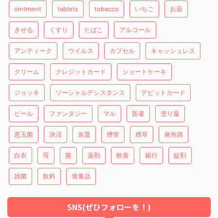
ointment
tablets
tobacco
いちご
お薬
きせる
くすり
たばこ
アルコール
アンティーク
ウイルス
カプセル
キャッシュレス
クリーム
クレジットカード
ショートケーキ
ジョッキ
ソーシャルデシスタンス
デビットカード
ビール
ファンタジー
マル
医者
塗り薬
悪玉菌
決済
灰皿
煙管
煙草
発泡酒
白衣
苺
菌
薬剤
軟膏
銀行
錠剤
雑菌
飲料
骨董品
SNS(ぜひフォローを！)