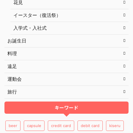
花見
イースター（復活祭）
入学式・入社式
お誕生日
料理
遠足
運動会
旅行
キーワード
beer
capsule
credit card
debit card
kiseru