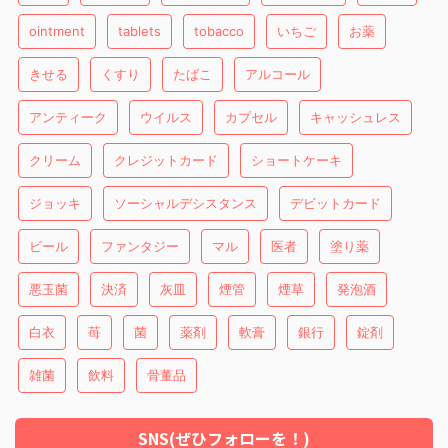
ointment
tablets
tobacco
いちご
お薬
きせる
くすり
たばこ
アルコール
アンティーク
ウイルス
カプセル
キャッシュレス
クリーム
クレジットカード
ショートケーキ
ジョッキ
ソーシャルデシスタンス
デビットカード
ビール
ファンタジー
マル
医者
塗り薬
悪玉菌
決済
灰皿
煙管
煙草
発泡酒
白衣
苺
菌
薬剤
軟膏
銀行
錠剤
雑菌
飲料
骨董品
SNS(ぜひフォローを！)