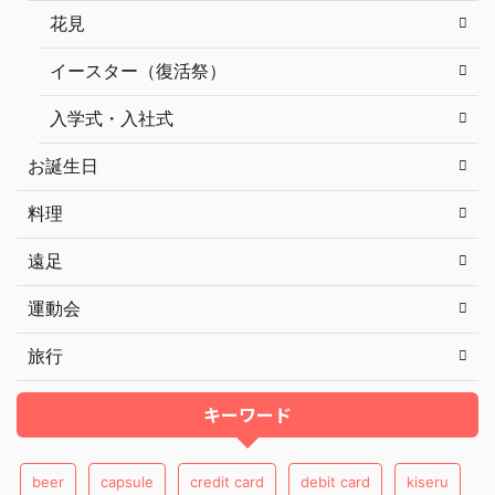
花見
イースター（復活祭）
入学式・入社式
お誕生日
料理
遠足
運動会
旅行
キーワード
beer
capsule
credit card
debit card
kiseru