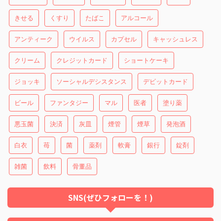
きせる
くすり
たばこ
アルコール
アンティーク
ウイルス
カプセル
キャッシュレス
クリーム
クレジットカード
ショートケーキ
ジョッキ
ソーシャルデシスタンス
デビットカード
ビール
ファンタジー
マル
医者
塗り薬
悪玉菌
決済
灰皿
煙管
煙草
発泡酒
白衣
苺
菌
薬剤
軟膏
銀行
錠剤
雑菌
飲料
骨董品
SNS(ぜひフォローを！)