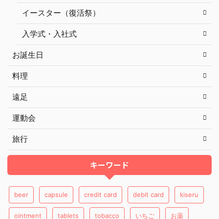
イースター（復活祭）
入学式・入社式
お誕生日
料理
遠足
運動会
旅行
キーワード
beer
capsule
credit card
debit card
kiseru
ointment
tablets
tobacco
いちご
お薬