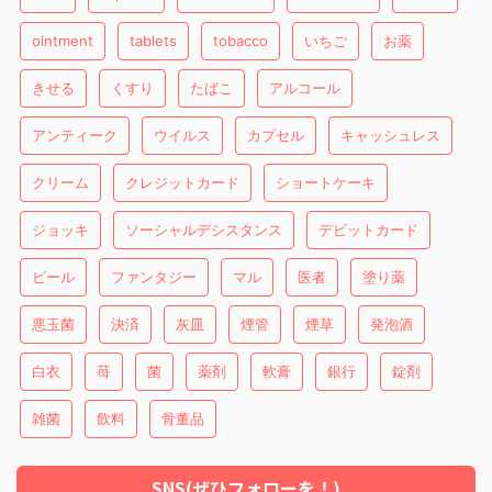
ointment
tablets
tobacco
いちご
お薬
きせる
くすり
たばこ
アルコール
アンティーク
ウイルス
カプセル
キャッシュレス
クリーム
クレジットカード
ショートケーキ
ジョッキ
ソーシャルデシスタンス
デビットカード
ビール
ファンタジー
マル
医者
塗り薬
悪玉菌
決済
灰皿
煙管
煙草
発泡酒
白衣
苺
菌
薬剤
軟膏
銀行
錠剤
雑菌
飲料
骨董品
SNS(ぜひフォローを！)