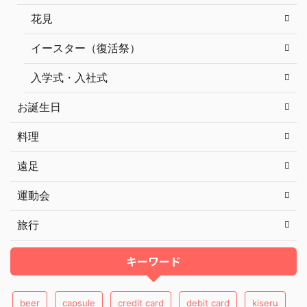
花見
イースター（復活祭）
入学式・入社式
お誕生日
料理
遠足
運動会
旅行
キーワード
beer
capsule
credit card
debit card
kiseru