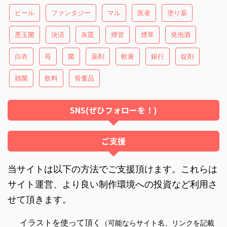
ビール
ファンタジー
マル
医者
塗り薬
悪玉菌
決済
灰皿
煙管
煙草
発泡酒
白衣
苺
菌
薬剤
軟膏
銀行
錠剤
雑菌
飲料
骨董品
SNS(ぜひフォローを！)
ご支援
当サイトは以下の方法でご支援頂けます。これらは
サイト運営、より良い制作環境への投資など利用さ
せて頂きます。
イラストを使って頂く
（可能ならサイト名、リンクを記載