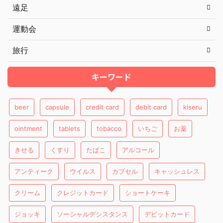
遠足
運動会
旅行
キーワード
beer
capsule
credit card
debit card
kiseru
ointment
tablets
tobacco
いちご
お薬
きせる
くすり
たばこ
アルコール
アンティーク
ウイルス
カプセル
キャッシュレス
クリーム
クレジットカード
ショートケーキ
ジョッキ
ソーシャルデシスタンス
デビットカード