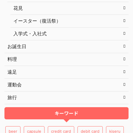
花見
イースター（復活祭）
入学式・入社式
お誕生日
料理
遠足
運動会
旅行
キーワード
beer
capsule
credit card
debit card
kiseru