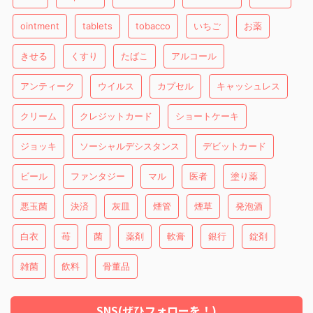
ointment
tablets
tobacco
いちご
お薬
きせる
くすり
たばこ
アルコール
アンティーク
ウイルス
カプセル
キャッシュレス
クリーム
クレジットカード
ショートケーキ
ジョッキ
ソーシャルデシスタンス
デビットカード
ビール
ファンタジー
マル
医者
塗り薬
悪玉菌
決済
灰皿
煙管
煙草
発泡酒
白衣
苺
菌
薬剤
軟膏
銀行
錠剤
雑菌
飲料
骨董品
SNS(ぜひフォローを！)