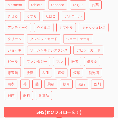
ointment
tablets
tobacco
いちご
お薬
きせる
くすり
たばこ
アルコール
アンティーク
ウイルス
カプセル
キャッシュレス
クリーム
クレジットカード
ショートケーキ
ジョッキ
ソーシャルデシスタンス
デビットカード
ビール
ファンタジー
マル
医者
塗り薬
悪玉菌
決済
灰皿
煙管
煙草
発泡酒
白衣
苺
菌
薬剤
軟膏
銀行
錠剤
雑菌
飲料
骨董品
SNS(ぜひフォローを！)