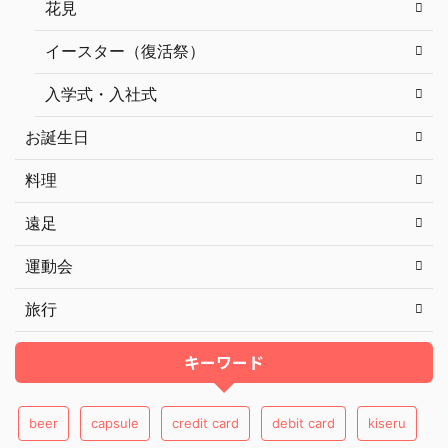
花見
イースター（復活祭）
入学式・入社式
お誕生日
料理
遠足
運動会
旅行
キーワード
beer
capsule
credit card
debit card
kiseru