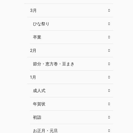
3月
ひな祭り
卒業
2月
節分・恵方巻・豆まき
1月
成人式
年賀状
初詣
お正月・元旦