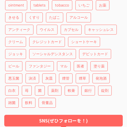
ointment
tablets
tobacco
いちご
お薬
きせる
くすり
たばこ
アルコール
アンティーク
ウイルス
カプセル
キャッシュレス
クリーム
クレジットカード
ショートケーキ
ジョッキ
ソーシャルデシスタンス
デビットカード
ビール
ファンタジー
マル
医者
塗り薬
悪玉菌
決済
灰皿
煙管
煙草
発泡酒
白衣
苺
菌
薬剤
軟膏
銀行
錠剤
雑菌
飲料
骨董品
SNS(ぜひフォローを！)