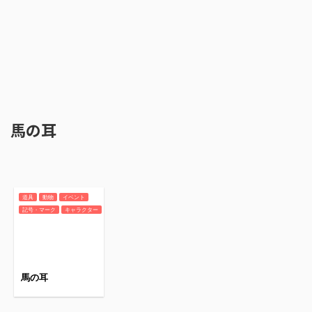
馬の耳
道具
動物
イベント
記号・マーク
キャラクター
馬の耳