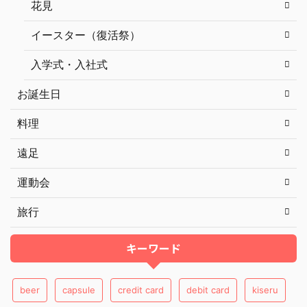
花見
イースター（復活祭）
入学式・入社式
お誕生日
料理
遠足
運動会
旅行
キーワード
beer
capsule
credit card
debit card
kiseru