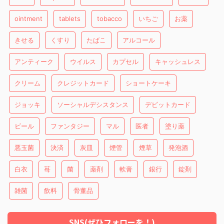
ointment
tablets
tobacco
いちご
お薬
きせる
くすり
たばこ
アルコール
アンティーク
ウイルス
カプセル
キャッシュレス
クリーム
クレジットカード
ショートケーキ
ジョッキ
ソーシャルデシスタンス
デビットカード
ビール
ファンタジー
マル
医者
塗り薬
悪玉菌
決済
灰皿
煙管
煙草
発泡酒
白衣
苺
菌
薬剤
軟膏
銀行
錠剤
雑菌
飲料
骨董品
SNS(ぜひフォローを！)