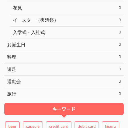
花見
イースター（復活祭）
入学式・入社式
お誕生日
料理
遠足
運動会
旅行
キーワード
beer
capsule
credit card
debit card
kiseru