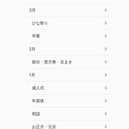
3月
ひな祭り
卒業
2月
節分・恵方巻・豆まき
1月
成人式
年賀状
初詣
お正月・元旦