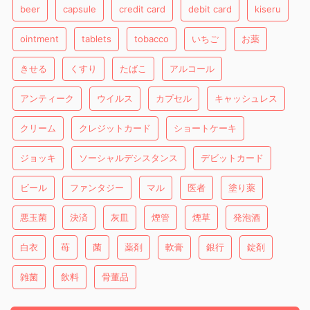
beer
capsule
credit card
debit card
kiseru
ointment
tablets
tobacco
いちご
お薬
きせる
くすり
たばこ
アルコール
アンティーク
ウイルス
カプセル
キャッシュレス
クリーム
クレジットカード
ショートケーキ
ジョッキ
ソーシャルデシスタンス
デビットカード
ビール
ファンタジー
マル
医者
塗り薬
悪玉菌
決済
灰皿
煙管
煙草
発泡酒
白衣
苺
菌
薬剤
軟膏
銀行
錠剤
雑菌
飲料
骨董品