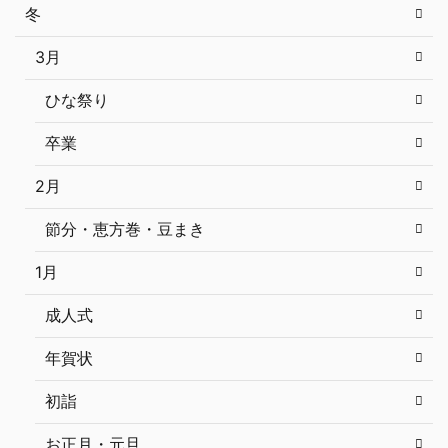
冬
3月
ひな祭り
卒業
2月
節分・恵方巻・豆まき
1月
成人式
年賀状
初詣
お正月・元旦