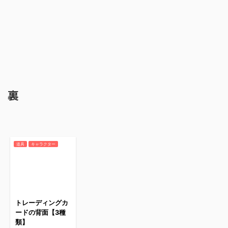
裏
道具
キャラクター
トレーディングカ
ードの背面【3種
類】