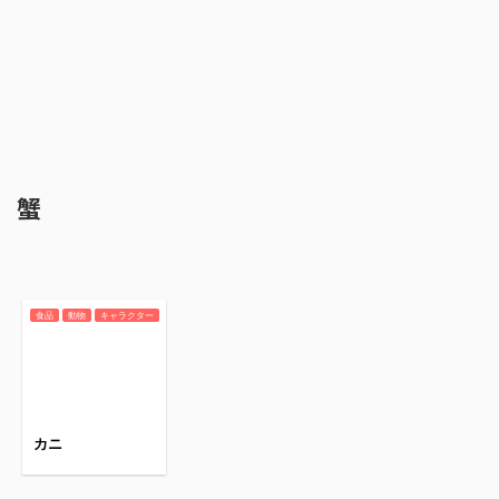
蟹
食品
動物
キャラクター
カニ