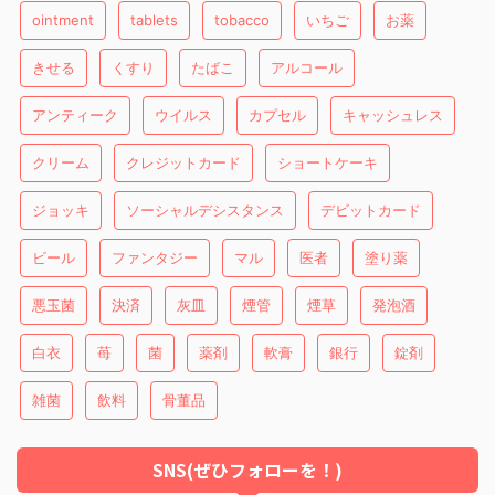
ointment
tablets
tobacco
いちご
お薬
きせる
くすり
たばこ
アルコール
アンティーク
ウイルス
カプセル
キャッシュレス
クリーム
クレジットカード
ショートケーキ
ジョッキ
ソーシャルデシスタンス
デビットカード
ビール
ファンタジー
マル
医者
塗り薬
悪玉菌
決済
灰皿
煙管
煙草
発泡酒
白衣
苺
菌
薬剤
軟膏
銀行
錠剤
雑菌
飲料
骨董品
SNS(ぜひフォローを！)