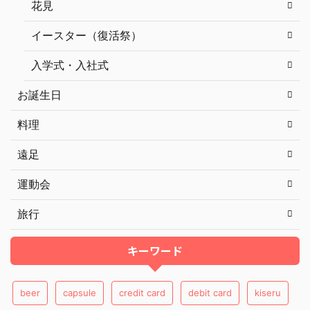
花見
イースター（復活祭）
入学式・入社式
お誕生日
料理
遠足
運動会
旅行
キーワード
beer
capsule
credit card
debit card
kiseru