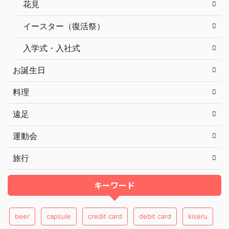
花見
イースター（復活祭）
入学式・入社式
お誕生日
料理
遠足
運動会
旅行
キーワード
beer
capsule
credit card
debit card
kiseru