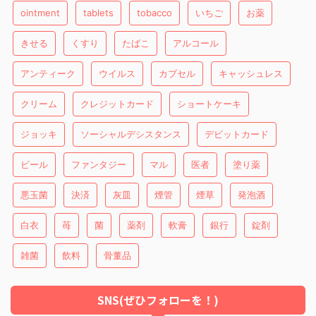
ointment
tablets
tobacco
いちご
お薬
きせる
くすり
たばこ
アルコール
アンティーク
ウイルス
カプセル
キャッシュレス
クリーム
クレジットカード
ショートケーキ
ジョッキ
ソーシャルデシスタンス
デビットカード
ビール
ファンタジー
マル
医者
塗り薬
悪玉菌
決済
灰皿
煙管
煙草
発泡酒
白衣
苺
菌
薬剤
軟膏
銀行
錠剤
雑菌
飲料
骨董品
SNS(ぜひフォローを！)