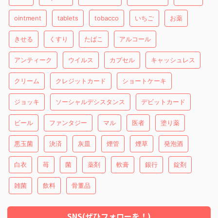
ointment
tablets
tobacco
いちご
お薬
きせる
くすり
たばこ
アルコール
アンティーク
ウイルス
カプセル
キャッシュレス
クリーム
クレジットカード
ショートケーキ
ジョッキ
ソーシャルデシスタンス
デビットカード
ビール
ファンタジー
マル
医者
塗り薬
悪玉菌
決済
灰皿
煙管
煙草
発泡酒
白衣
苺
菌
薬剤
軟膏
銀行
錠剤
雑菌
飲料
骨董品
SNS(ぜひフォローを！)