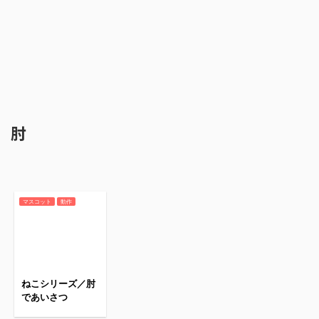
肘
マスコット
動作
ねこシリーズ／肘
であいさつ