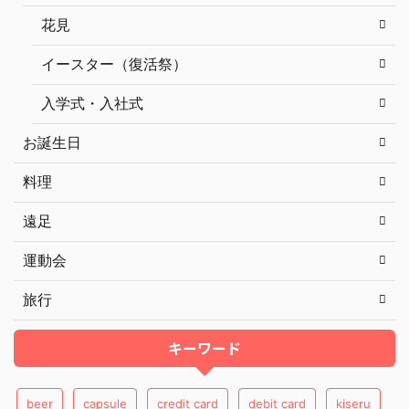
花見
イースター（復活祭）
入学式・入社式
お誕生日
料理
遠足
運動会
旅行
キーワード
beer
capsule
credit card
debit card
kiseru