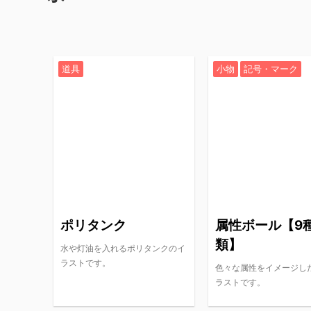
道具
小物
記号・マーク
ポリタンク
属性ボール【9
類】
水や灯油を入れるポリタンクのイ
ラストです。
色々な属性をイメージし
ラストです。