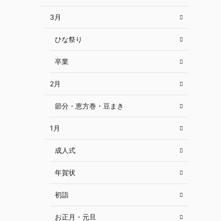
3月
ひな祭り
卒業
2月
節分・恵方巻・豆まき
1月
成人式
年賀状
初詣
お正月・元旦