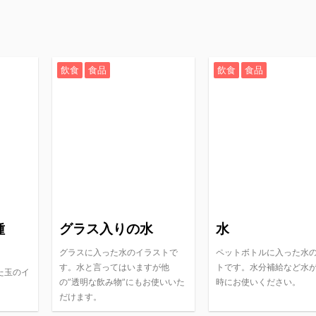
飲食
食品
飲食
食品
種
グラス入りの水
水
グラスに入った水のイラストで
ペットボトルに入った水
す。水と言ってはいますが他
トです。水分補給など水
た玉のイ
の”透明な飲み物”にもお使いいた
時にお使いください。
だけます。