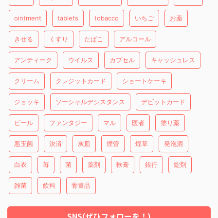
ointment
tablets
tobacco
いちご
お薬
きせる
くすり
たばこ
アルコール
アンティーク
ウイルス
カプセル
キャッシュレス
クリーム
クレジットカード
ショートケーキ
ジョッキ
ソーシャルデシスタンス
デビットカード
ビール
ファンタジー
マル
医者
塗り薬
悪玉菌
決済
灰皿
煙管
煙草
発泡酒
白衣
苺
菌
薬剤
軟膏
銀行
錠剤
雑菌
飲料
骨董品
SNS(ぜひフォローを！)