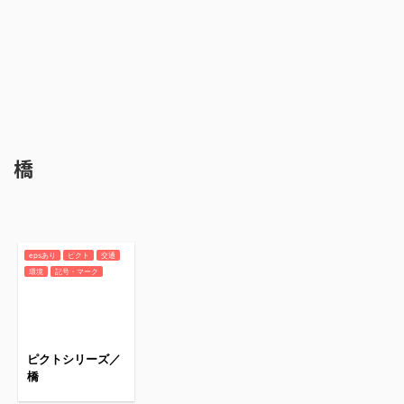
橋
epsあり
ピクト
交通
環境
記号・マーク
ピクトシリーズ／
橋