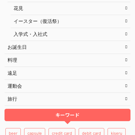
花見
イースター（復活祭）
入学式・入社式
お誕生日
料理
遠足
運動会
旅行
キーワード
beer
capsule
credit card
debit card
kiseru