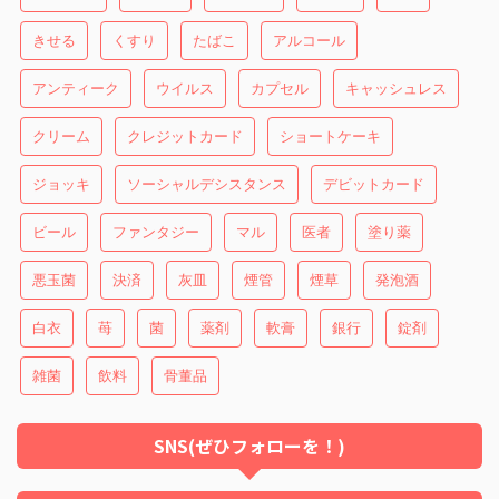
きせる
くすり
たばこ
アルコール
アンティーク
ウイルス
カプセル
キャッシュレス
クリーム
クレジットカード
ショートケーキ
ジョッキ
ソーシャルデシスタンス
デビットカード
ビール
ファンタジー
マル
医者
塗り薬
悪玉菌
決済
灰皿
煙管
煙草
発泡酒
白衣
苺
菌
薬剤
軟膏
銀行
錠剤
雑菌
飲料
骨董品
SNS(ぜひフォローを！)