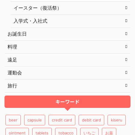
イースター（復活祭）
入学式・入社式
お誕生日
料理
遠足
運動会
旅行
キーワード
beer
capsule
credit card
debit card
kiseru
ointment
tablets
tobacco
いちご
お薬