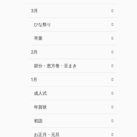
3月
ひな祭り
卒業
2月
節分・恵方巻・豆まき
1月
成人式
年賀状
初詣
お正月・元旦