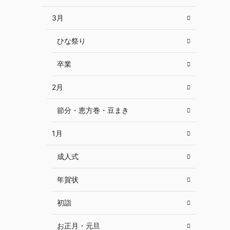
3月
ひな祭り
卒業
2月
節分・恵方巻・豆まき
1月
成人式
年賀状
初詣
お正月・元旦