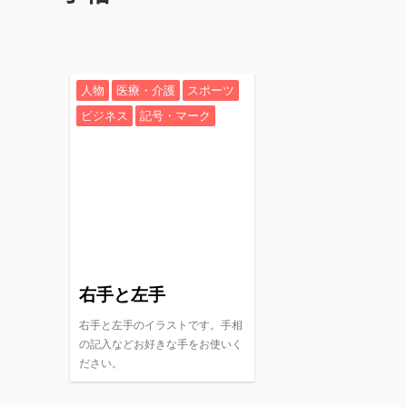
人物
医療・介護
スポーツ
ビジネス
記号・マーク
右手と左手
右手と左手のイラストです。手相
の記入などお好きな手をお使いく
ださい。