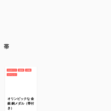
帯
スポーツ
道具
小物
イベント
オリンピックな 金
銀 銅メダル（帯付
き）