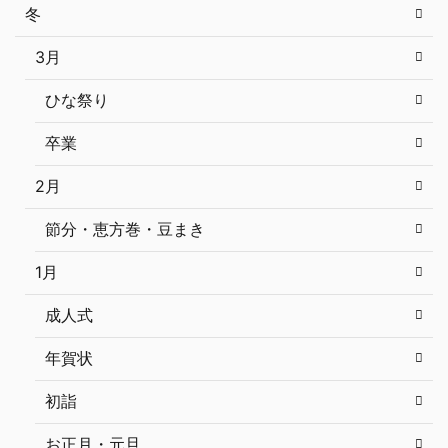
冬
3月
ひな祭り
卒業
2月
節分・恵方巻・豆まき
1月
成人式
年賀状
初詣
お正月・元旦