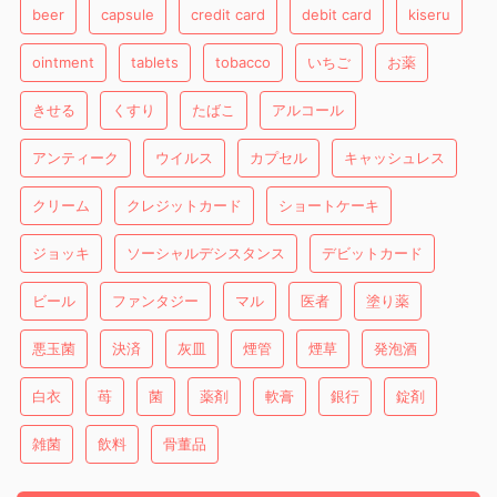
beer
capsule
credit card
debit card
kiseru
ointment
tablets
tobacco
いちご
お薬
きせる
くすり
たばこ
アルコール
アンティーク
ウイルス
カプセル
キャッシュレス
クリーム
クレジットカード
ショートケーキ
ジョッキ
ソーシャルデシスタンス
デビットカード
ビール
ファンタジー
マル
医者
塗り薬
悪玉菌
決済
灰皿
煙管
煙草
発泡酒
白衣
苺
菌
薬剤
軟膏
銀行
錠剤
雑菌
飲料
骨董品