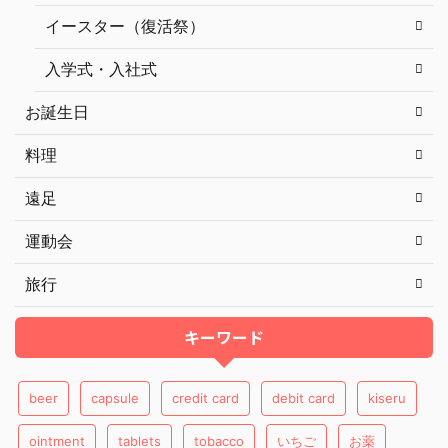
イースター（復活祭）
入学式・入社式
お誕生日
料理
遠足
運動会
旅行
キーワード
beer
capsule
credit card
debit card
kiseru
ointment
tablets
tobacco
いちご
お薬