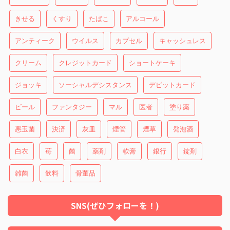
きせる
くすり
たばこ
アルコール
アンティーク
ウイルス
カプセル
キャッシュレス
クリーム
クレジットカード
ショートケーキ
ジョッキ
ソーシャルデシスタンス
デビットカード
ビール
ファンタジー
マル
医者
塗り薬
悪玉菌
決済
灰皿
煙管
煙草
発泡酒
白衣
苺
菌
薬剤
軟膏
銀行
錠剤
雑菌
飲料
骨董品
SNS(ぜひフォローを！)