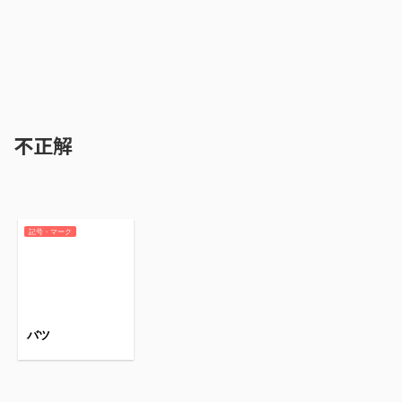
不正解
記号・マーク
バツ