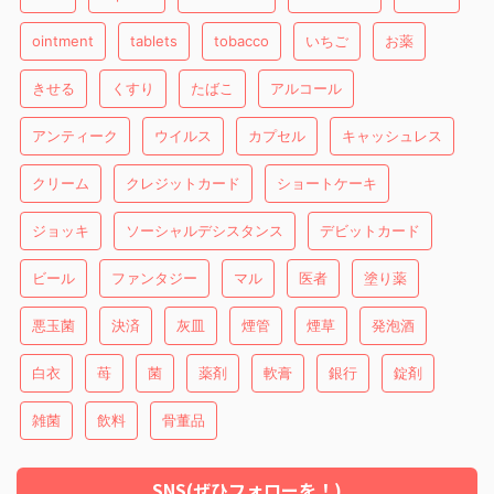
ointment
tablets
tobacco
いちご
お薬
きせる
くすり
たばこ
アルコール
アンティーク
ウイルス
カプセル
キャッシュレス
クリーム
クレジットカード
ショートケーキ
ジョッキ
ソーシャルデシスタンス
デビットカード
ビール
ファンタジー
マル
医者
塗り薬
悪玉菌
決済
灰皿
煙管
煙草
発泡酒
白衣
苺
菌
薬剤
軟膏
銀行
錠剤
雑菌
飲料
骨董品
SNS(ぜひフォローを！)