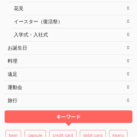
花見
イースター（復活祭）
入学式・入社式
お誕生日
料理
遠足
運動会
旅行
キーワード
beer
capsule
credit card
debit card
kiseru