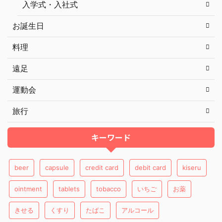
入学式・入社式
お誕生日
料理
遠足
運動会
旅行
キーワード
beer
capsule
credit card
debit card
kiseru
ointment
tablets
tobacco
いちご
お薬
きせる
くすり
たばこ
アルコール