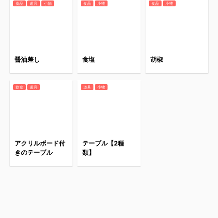
食品
道具
小物
食品
小物
食品
小物
醤油差し
食塩
胡椒
飲食
道具
道具
小物
アクリルボード付
テーブル【2種
きのテーブル
類】