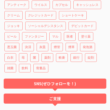
アンティーク
ウイルス
カプセル
キャッシュレス
クリーム
クレジットカード
ショートケーキ
ジョッキ
ソーシャルデシスタンス
デビットカード
ビール
ファンタジー
マル
医者
塗り薬
悪玉菌
決済
灰皿
煙管
煙草
発泡酒
白衣
苺
菌
薬剤
軟膏
銀行
錠剤
雑菌
飲料
骨董品
SNS(ぜひフォローを！)
ご支援