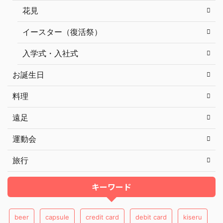
花見
イースター（復活祭）
入学式・入社式
お誕生日
料理
遠足
運動会
旅行
キーワード
beer
capsule
credit card
debit card
kiseru