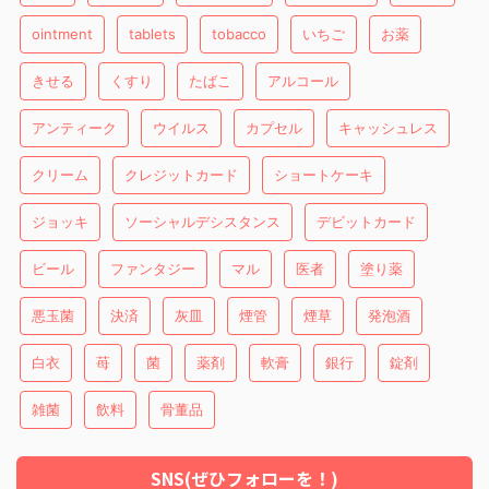
ointment
tablets
tobacco
いちご
お薬
きせる
くすり
たばこ
アルコール
アンティーク
ウイルス
カプセル
キャッシュレス
クリーム
クレジットカード
ショートケーキ
ジョッキ
ソーシャルデシスタンス
デビットカード
ビール
ファンタジー
マル
医者
塗り薬
悪玉菌
決済
灰皿
煙管
煙草
発泡酒
白衣
苺
菌
薬剤
軟膏
銀行
錠剤
雑菌
飲料
骨董品
SNS(ぜひフォローを！)