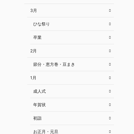
3月
ひな祭り
卒業
2月
節分・恵方巻・豆まき
1月
成人式
年賀状
初詣
お正月・元旦