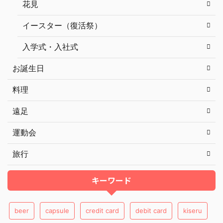
花見
イースター（復活祭）
入学式・入社式
お誕生日
料理
遠足
運動会
旅行
キーワード
beer
capsule
credit card
debit card
kiseru