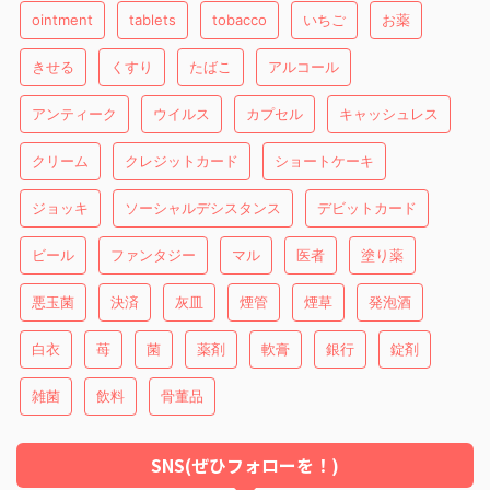
ointment
tablets
tobacco
いちご
お薬
きせる
くすり
たばこ
アルコール
アンティーク
ウイルス
カプセル
キャッシュレス
クリーム
クレジットカード
ショートケーキ
ジョッキ
ソーシャルデシスタンス
デビットカード
ビール
ファンタジー
マル
医者
塗り薬
悪玉菌
決済
灰皿
煙管
煙草
発泡酒
白衣
苺
菌
薬剤
軟膏
銀行
錠剤
雑菌
飲料
骨董品
SNS(ぜひフォローを！)