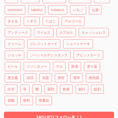
ointment
tablets
tobacco
いちご
お薬
きせる
くすり
たばこ
アルコール
アンティーク
ウイルス
カプセル
キャッシュレス
クリーム
クレジットカード
ショートケーキ
ジョッキ
ソーシャルデシスタンス
デビットカード
ビール
ファンタジー
マル
医者
塗り薬
悪玉菌
決済
灰皿
煙管
煙草
発泡酒
白衣
苺
菌
薬剤
軟膏
銀行
錠剤
雑菌
飲料
骨董品
SNS(ぜひフォローを！)