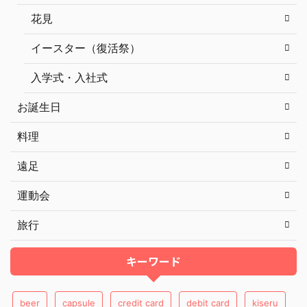
花見
イースター（復活祭）
入学式・入社式
お誕生日
料理
遠足
運動会
旅行
キーワード
beer
capsule
credit card
debit card
kiseru