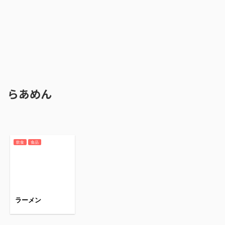
らあめん
飲食
食品
ラーメン