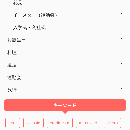
花見
イースター（復活祭）
入学式・入社式
お誕生日
料理
遠足
運動会
旅行
キーワード
beer
capsule
credit card
debit card
kiseru