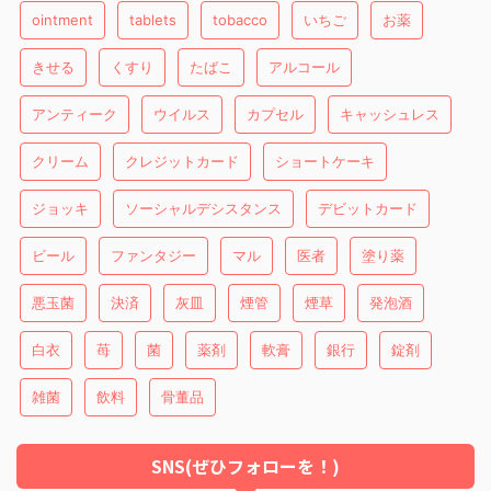
ointment
tablets
tobacco
いちご
お薬
きせる
くすり
たばこ
アルコール
アンティーク
ウイルス
カプセル
キャッシュレス
クリーム
クレジットカード
ショートケーキ
ジョッキ
ソーシャルデシスタンス
デビットカード
ビール
ファンタジー
マル
医者
塗り薬
悪玉菌
決済
灰皿
煙管
煙草
発泡酒
白衣
苺
菌
薬剤
軟膏
銀行
錠剤
雑菌
飲料
骨董品
SNS(ぜひフォローを！)