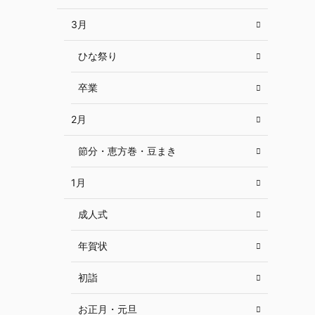
3月
ひな祭り
卒業
2月
節分・恵方巻・豆まき
1月
成人式
年賀状
初詣
お正月・元旦