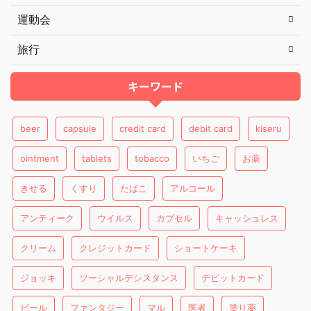
運動会
旅行
キーワード
beer
capsule
credit card
debit card
kiseru
ointment
tablets
tobacco
いちご
お薬
きせる
くすり
たばこ
アルコール
アンティーク
ウイルス
カプセル
キャッシュレス
クリーム
クレジットカード
ショートケーキ
ジョッキ
ソーシャルデシスタンス
デビットカード
ビール
ファンタジー
マル
医者
塗り薬