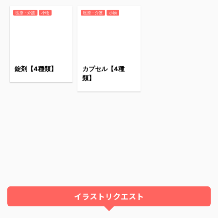
医療・介護
小物
医療・介護
小物
錠剤【4種類】
カプセル【4種
類】
イラストリクエスト