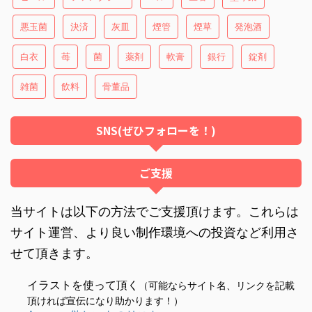
悪玉菌
決済
灰皿
煙管
煙草
発泡酒
白衣
苺
菌
薬剤
軟膏
銀行
錠剤
雑菌
飲料
骨董品
SNS(ぜひフォローを！)
ご支援
当サイトは以下の方法でご支援頂けます。これらは
サイト運営、より良い制作環境への投資など利用さ
せて頂きます。
イラストを使って頂く
（可能ならサイト名、リンクを記載
頂ければ宣伝になり助かります！）