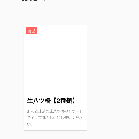
食品
生八ツ橋【2種類】
あんと抹茶の生八ツ橋のイラスト
です。京都のお供にお使いくださ
い。