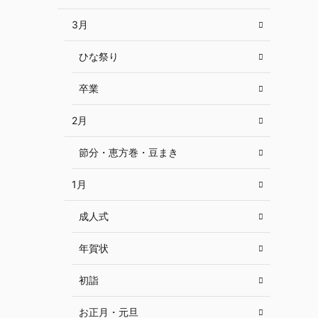
3月
ひな祭り
卒業
2月
節分・恵方巻・豆まき
1月
成人式
年賀状
初詣
お正月・元旦